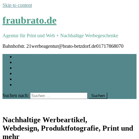
Skip to content
fraubrato.de
Agentur für Print und Web + Nachhaltige Werbegeschenke
Bahnhofstr. 21
werbeagentur@brato-betzdorf.de
01717868070
Onlineshop
Printmedien
Webdesign
Werbeartikel
Datenschutz
Impressum
Suchen nach:
Nachhaltige Werbeartikel,
Webdesign, Produktfotografie, Print und
mehr