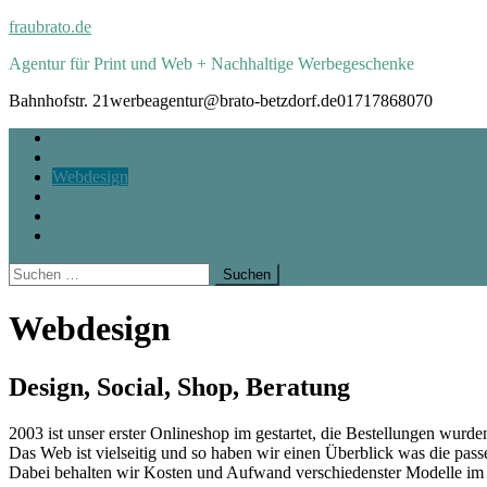
Skip
fraubrato.de
to
Agentur für Print und Web + Nachhaltige Werbegeschenke
content
Bahnhofstr. 21
werbeagentur@brato-betzdorf.de
01717868070
Onlineshop
Printmedien
Webdesign
Werbeartikel
Datenschutz
Impressum
Suchen
nach:
Webdesign
Design, Social, Shop, Beratung
2003 ist unser erster Onlineshop im gestartet, die Bestellungen wurd
Das Web ist vielseitig und so haben wir einen Überblick was die pass
Dabei behalten wir Kosten und Aufwand verschiedenster Modelle im 