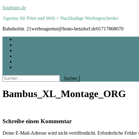
Skip
fraubrato.de
to
Agentur für Print und Web + Nachhaltige Werbegeschenke
content
Bahnhofstr. 21
werbeagentur@brato-betzdorf.de
01717868070
Onlineshop
Printmedien
Webdesign
Werbeartikel
Datenschutz
Impressum
Suchen
nach:
Bambus_XL_Montage_ORG
Schreibe einen Kommentar
Deine E-Mail-Adresse wird nicht veröffentlicht.
Erforderliche Felder 